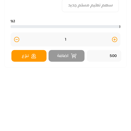
سهم تعليم مسلم جديد
%1
y
Quantity
اضافة
تبرّع