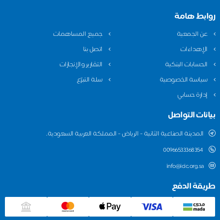
بط هامة
 الجمعية
جميع المساهمات
إهداءات
اتصل بنا
حسابات البنكية
التقارير والإنجازات
اسة الخصوصية
سلة التبرّع
ارة حسابي
ات التواصل
المدينة الصناعية الثانية - الرياض - المملكة العربية السعودية.
00966533368354
info@icic.org.sa
قة الدفع